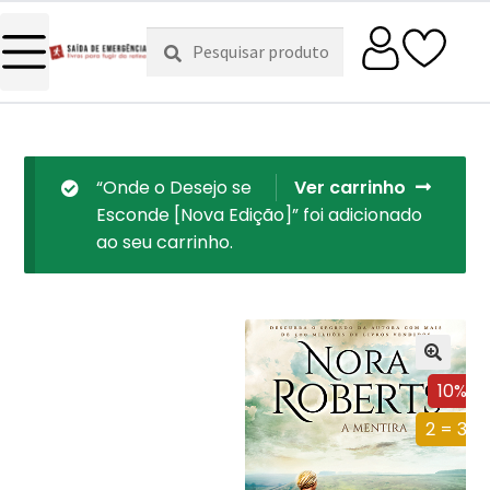
Pesquisar
Pesquisa
por:
“Onde o Desejo se
Ver carrinho
Esconde [Nova Edição]” foi adicionado
ao seu carrinho.
10%
2 = 3