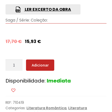
LER EXCERTO DA OBRA
Saga / Série:
Coleção:
17,70
€
15,93
€
Quantidade
Adicionar
de
A
Disponibilidade:
Imediata
Mentira
REF:
710419
Categorias:
Literatura Romântica
,
Literatura