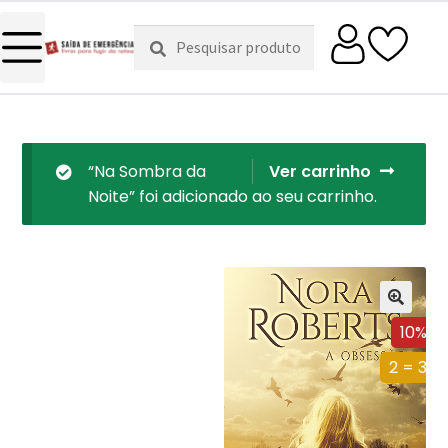
Pesquisar
Pesquisa
por:
“Na Sombra da
Ver carrinho
Noite” foi adicionado ao seu carrinho.
10%
2 = 3