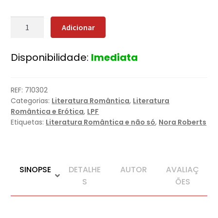
Quantidade
Adicionar
de
A
Disponibilidade:
Imediata
Obsessão
REF:
710302
Categorias:
Literatura Romântica
,
Literatura
Romântica e Erótica
,
LPF
Etiquetas:
Literatura Romântica e não só
,
Nora Roberts
SINOPSE
DETALHE
AUTOR
AVALIAÇ
S
ÕES