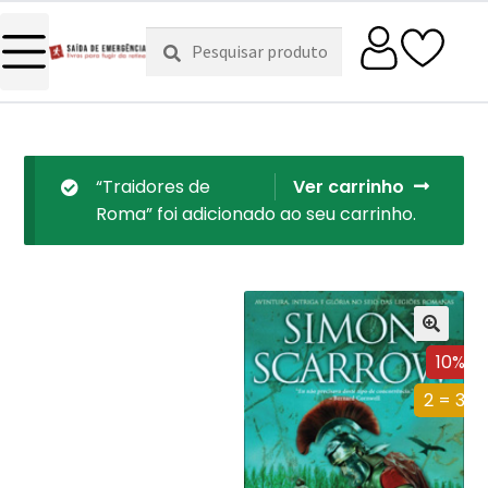
Pesquisar
Pesquisa
por:
“Traidores de
Ver carrinho
Roma” foi adicionado ao seu carrinho.
10%
2 = 3