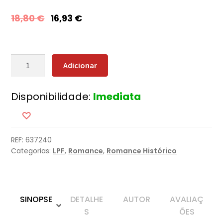
18,80
€
16,93
€
Quantidade
Adicionar
de
A
Disponibilidade:
Imediata
Profecia
da
Águia
REF:
637240
Categorias:
LPF
,
Romance
,
Romance Histórico
SINOPSE
DETALHE
AUTOR
AVALIAÇ
S
ÕES