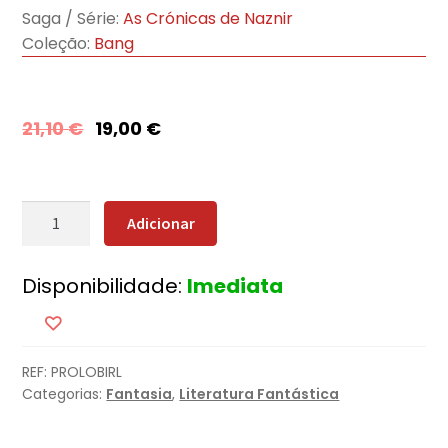
Saga / Série:
As Crónicas de Naznir
Coleção:
Bang
21,10
€
19,00
€
Quantidade
Adicionar
de
A
Disponibilidade:
Imediata
Profecia
dos
Dois
Lobos
REF:
PROLOBIRL
+
Categorias:
Fantasia
,
Literatura Fantástica
Oferta
A