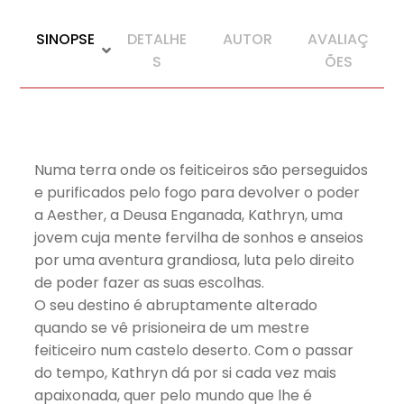
Filha
do
SINOPSE
DETALHE
AUTOR
AVALIAÇ
Irlandês
S
ÕES
Numa terra onde os feiticeiros são perseguidos
e purificados pelo fogo para devolver o poder
a Aesther, a Deusa Enganada, Kathryn, uma
jovem cuja mente fervilha de sonhos e anseios
por uma aventura grandiosa, luta pelo direito
de poder fazer as suas escolhas.
O seu destino é abruptamente alterado
quando se vê prisioneira de um mestre
feiticeiro num castelo deserto. Com o passar
do tempo, Kathryn dá por si cada vez mais
apaixonada, quer pelo mundo que lhe é