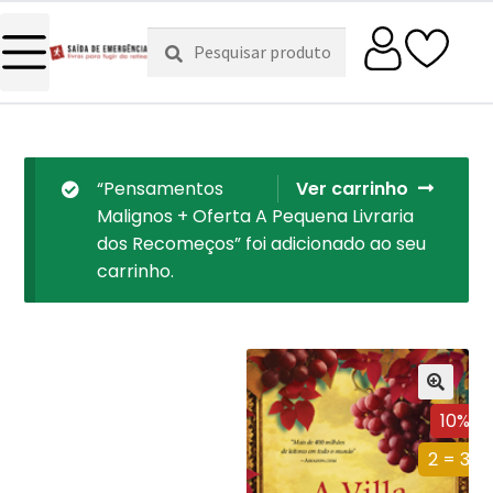
Pesquisar
Pesquisa
por:
“Pensamentos
Ver carrinho
Malignos + Oferta A Pequena Livraria
dos Recomeços” foi adicionado ao seu
carrinho.
10%
2 = 3