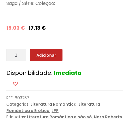
Saga / Série:
Coleção:
19,03
€
17,13
€
Quantidade
Adicionar
de
A
Disponibilidade:
Imediata
Villa
REF:
803257
Categorias:
Literatura Romântica
,
Literatura
Romântica e Erótica
,
LPF
Etiquetas:
Literatura Romântica e não só
,
Nora Roberts