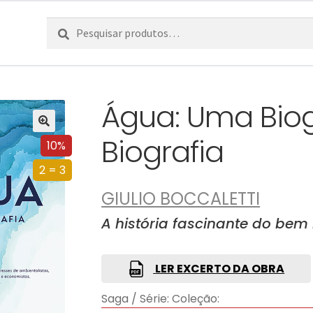
Pesquisar
Pesquisa
por:
Água: Uma Bio
Biografia
10%
2 = 3
GIULIO BOCCALETTI
A história fascinante do bem
LER EXCERTO DA OBRA
Saga / Série:
Coleção: