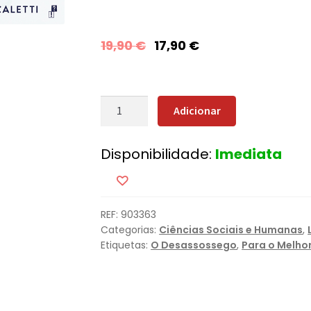
19,90
€
17,90
€
Quantidade
Adicionar
de
Água:
Disponibilidade:
Imediata
Uma
BiografiaÁgua:
Uma
Biografia
REF:
903363
Categorias:
Ciências Sociais e Humanas
,
Etiquetas:
O Desassossego
,
Para o Melho