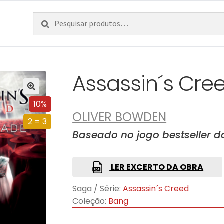
Pesquisar
Pesquisa
por:
Assassin´s Cre
10%
OLIVER BOWDEN
2 = 3
Baseado no jogo bestseller da
LER EXCERTO DA OBRA
Saga / Série:
Assassin´s Creed
Coleção:
Bang