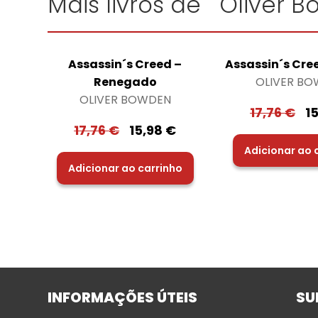
Mais livros de "Oliver 
Assassin´s Creed –
Assassin´s Cre
Renegado
OLIVER B
OLIVER BOWDEN
17,76
€
1
17,76
€
15,98
€
Adicionar ao 
Adicionar ao carrinho
INFORMAÇÕES ÚTEIS
SU