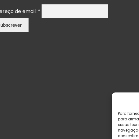
ereço de email:
*
Para forne
para armaz
essas tecn
navegação o
consentime