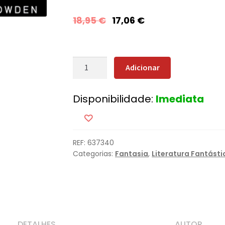
18,95
€
17,06
€
Quantidade
Adicionar
de
Assassin
Disponibilidade:
Imediata
´s
Creed
-
Irmandade
REF:
637340
Categorias:
Fantasia
,
Literatura Fantásti
DETALHES
AUTOR