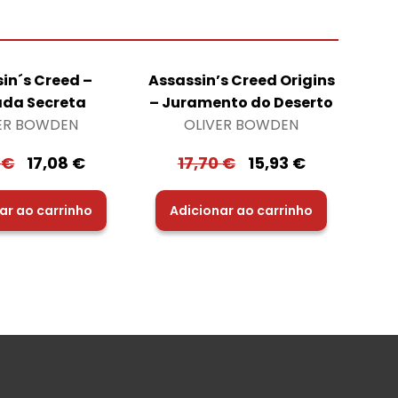
in´s Creed –
Assassin’s Creed Origins
da Secreta
– Juramento do Deserto
ER BOWDEN
OLIVER BOWDEN
7
€
17,08
€
17,70
€
15,93
€
ar ao carrinho
Adicionar ao carrinho