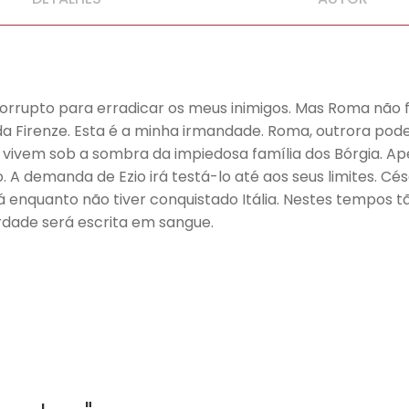
orrupto para erradicar os meus inimigos. Mas Roma não f
da Firenze. Esta é a minha irmandade. Roma, outrora pode
s vivem sob a sombra da impiedosa família dos Bórgia. 
ino. A demanda de Ezio irá testá-lo até aos seus limites.
á enquanto não tiver conquistado Itália. Nestes tempos tã
rdade será escrita em sangue.