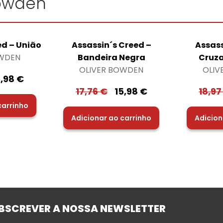
Bowden"
ed – União
Assassin´s Creed –
Assass
OWDEN
Bandeira Negra
Cruza
OLIVER BOWDEN
OLIV
5,98
€
17,76
€
15,98
€
18,9
carrinho
Adicionar ao carrinho
Adicion
BSCREVER A NOSSA NEWSLETTER