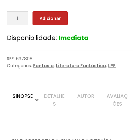
Quantidade
Adicionar
de
Assassin
Disponibilidade:
Imediata
´s
Creed
-
REF:
637808
União
Categorias:
Fantasia
,
Literatura Fantástica
,
LPF
SINOPSE
DETALHE
AUTOR
AVALIAÇ
S
ÕES