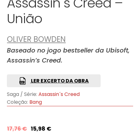
Assassin´s Creed –
União
OLIVER BOWDEN
Baseado no jogo bestseller da Ubisoft,
Assassin’s Creed.
LER EXCERTO DA OBRA
Saga / Série:
Assassin´s Creed
Coleção:
Bang
17,76
€
15,98
€