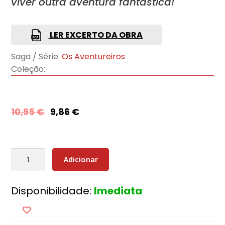
viver outra aventura fantástica!
LER EXCERTO DA OBRA
Saga / Série:
Os Aventureiros
Coleção:
10,95
€
9,86
€
Quantidade
Adicionar
de
Os
Disponibilidade:
Imediata
Aventureiros
e
os