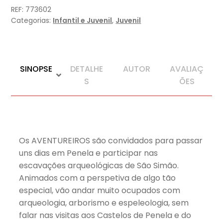
Caçadores
REF:
773602
de
Categorias:
Infantil e Juvenil
,
Juvenil
Relíquias
SINOPSE
DETALHE
AUTOR
AVALIAÇ
S
ÕES
Os AVENTUREIROS são convidados para passar
uns dias em Penela e participar nas
escavações arqueológicas de São Simão.
Animados com a perspetiva de algo tão
especial, vão andar muito ocupados com
arqueologia, arborismo e espeleologia, sem
falar nas visitas aos Castelos de Penela e do