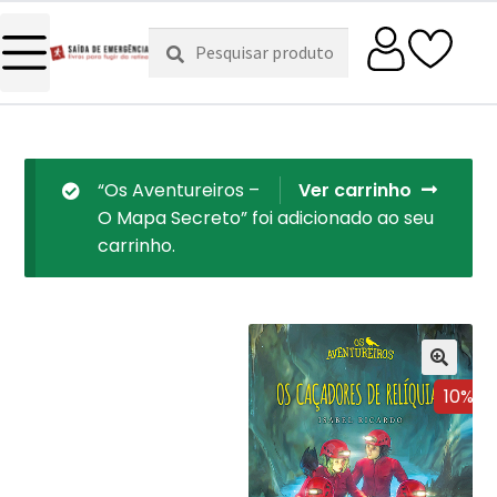
Pesquisar
Pesquisa
por:
“Os Aventureiros –
Ver carrinho
O Mapa Secreto” foi adicionado ao seu
carrinho.
10%