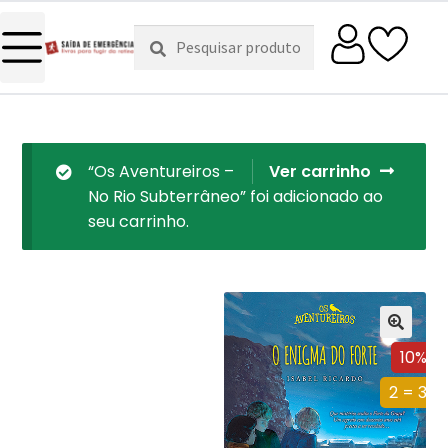
Pesquisar
Pesquisa
por:
“Os Aventureiros –
Ver carrinho
No Rio Subterrâneo” foi adicionado ao
seu carrinho.
10%
2 = 3