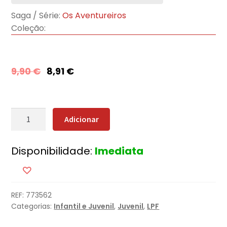
Saga / Série:
Os Aventureiros
Coleção:
9,90
€
8,91
€
Quantidade
Adicionar
de
Os
Disponibilidade:
Imediata
Aventureiros
e
o
Enigma
REF:
773562
do
Categorias:
Infantil e Juvenil
,
Juvenil
,
LPF
Forte