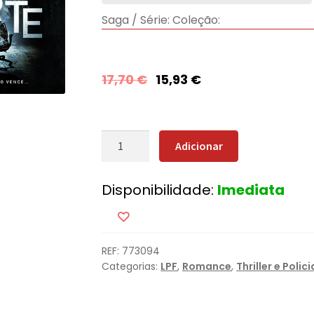
Saga / Série:
Coleção:
17,70
€
15,93
€
Quantidade
Adicionar
de
Brincar
Disponibilidade:
Imediata
com
a
Morte
REF:
773094
Categorias:
LPF
,
Romance
,
Thriller e Polici