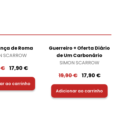
ança de Roma
Guerreiro + Oferta Diário
N SCARROW
de Um Carbonário
SIMON SCARROW
0
€
17,90
€
19,90
€
17,90
€
ar ao carrinho
Adicionar ao carrinho