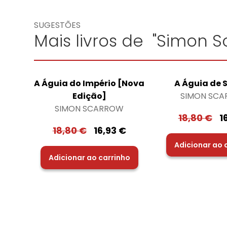
SUGESTÕES
Mais livros de "Simon S
A Águia do Império [Nova
A Águia de 
Edição]
SIMON SC
SIMON SCARROW
18,80
€
1
18,80
€
16,93
€
Adicionar ao 
Adicionar ao carrinho