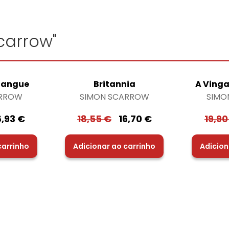
carrow"
Sangue
Britannia
A Ving
ARROW
SIMON SCARROW
SIMO
6,93
€
18,55
€
16,70
€
19,9
carrinho
Adicionar ao carrinho
Adicion