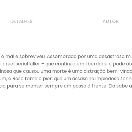
DETALHES
AUTOR
u o mal e sobreviveu. Assombrada por uma desastrosa mis
cruel serial killer – que continua em liberdade e pode
minosa que causou uma morte é uma distração bem-vind
um, e Rose teme o pior: que um assassino impiedoso tenh
ia para se manter sempre um passo à frente. Ela sabe ap