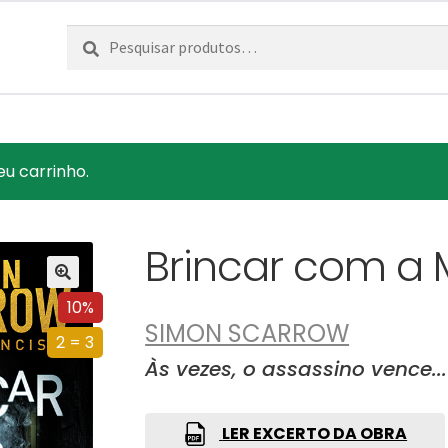
Pesquisar
Pesquisa
por:
eu carrinho.
Brincar com a 
10%
SIMON SCARROW
2 = 3
Às vezes, o assassino vence...
LER EXCERTO DA OBRA