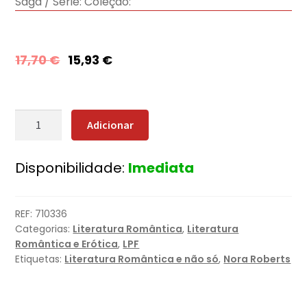
Saga / Série:
Coleção:
17,70
€
15,93
€
Quantidade
Adicionar
de
Coração
Disponibilidade:
Imediata
em
Chamas
REF:
710336
Categorias:
Literatura Romântica
,
Literatura
Romântica e Erótica
,
LPF
Etiquetas:
Literatura Romântica e não só
,
Nora Roberts