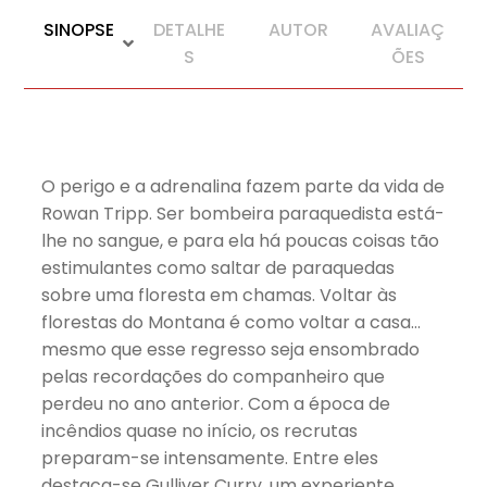
SINOPSE
DETALHE
AUTOR
AVALIAÇ
S
ÕES
O perigo e a adrenalina fazem parte da vida de
Rowan Tripp. Ser bombeira paraquedista está-
lhe no sangue, e para ela há poucas coisas tão
estimulantes como saltar de paraquedas
sobre uma floresta em chamas. Voltar às
florestas do Montana é como voltar a casa…
mesmo que esse regresso seja ensombrado
pelas recordações do companheiro que
perdeu no ano anterior. Com a época de
incêndios quase no início, os recrutas
preparam-se intensamente. Entre eles
destaca-se Gulliver Curry, um experiente