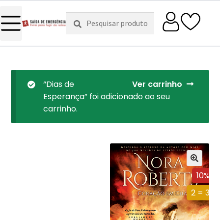
Pesquisar
Pesquisa
por:
“Dias de
Ver carrinho
Esperança” foi adicionado ao seu
carrinho.
10%
2 = 3