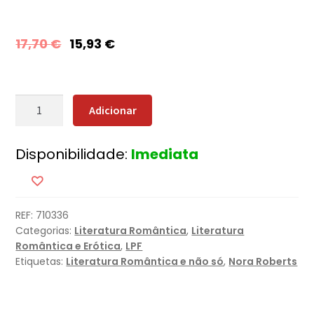
17,70
€
15,93
€
Quantidade
Adicionar
de
Coração
Disponibilidade:
Imediata
em
Chamas
REF:
710336
Categorias:
Literatura Romântica
,
Literatura
Romântica e Erótica
,
LPF
Etiquetas:
Literatura Romântica e não só
,
Nora Roberts