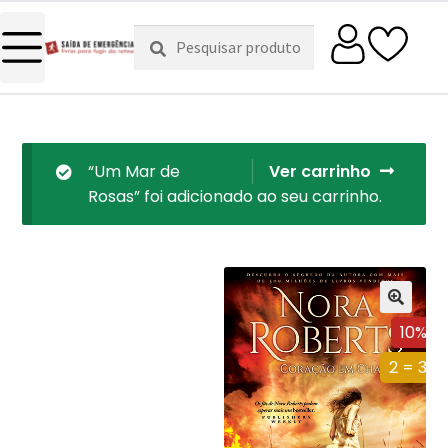
Pesquisar
Pesquisa
por:
“Um Mar de
Ver carrinho
Rosas” foi adicionado ao seu carrinho.
10%
2 = 3