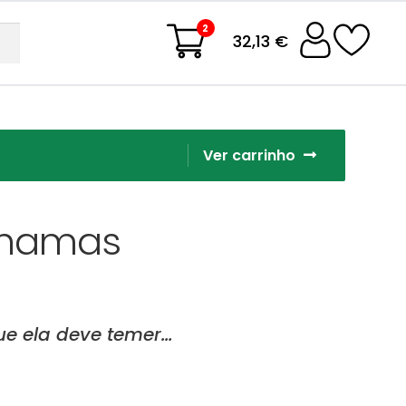
2
32,13 €
Ver carrinho
Chamas
ue ela deve temer…