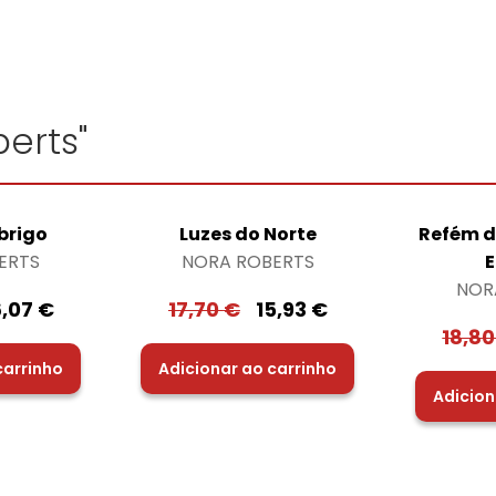
erts"
brigo
Luzes do Norte
Refém d
ERTS
NORA ROBERTS
E
NOR
6,07
€
17,70
€
15,93
€
18,8
carrinho
Adicionar ao carrinho
Adicion