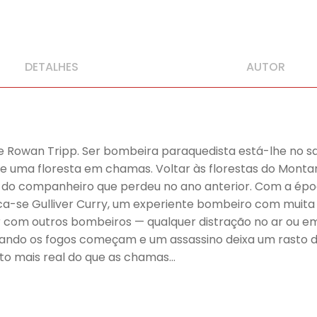
DETALHES
AUTOR
de Rowan Tripp. Ser bombeira paraquedista está-lhe no sa
e uma floresta em chamas. Voltar às florestas do Mont
o companheiro que perdeu no ano anterior. Com a época 
a-se Gulliver Curry, um experiente bombeiro com muita
 com outros bombeiros — qualquer distração no ar ou em 
uando os fogos começam e um assassino deixa um rasto 
ito mais real do que as chamas…