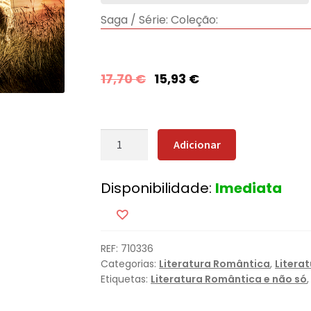
Saga / Série:
Coleção:
17,70
€
15,93
€
Quantidade
Adicionar
de
Coração
Disponibilidade:
Imediata
em
Chamas
REF:
710336
Categorias:
Literatura Romântica
,
Litera
Etiquetas:
Literatura Romântica e não só