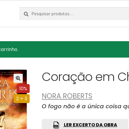
Pesquisar
Pesquisa
por:
carrinho.
Coração em 
10%
NORA ROBERTS
2 = 3
O fogo não é a única coisa q
LER EXCERTO DA OBRA