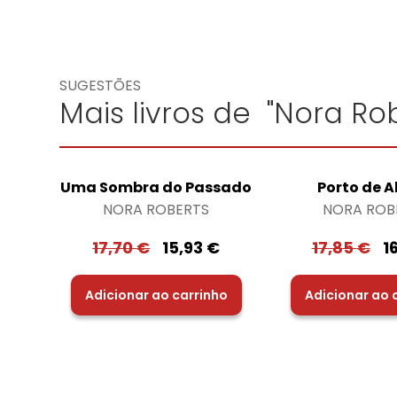
SUGESTÕES
Mais livros de "Nora Rob
Uma Sombra do Passado
Porto de A
NORA ROBERTS
NORA ROB
17,70
€
15,93
€
17,85
€
1
Adicionar ao carrinho
Adicionar ao 