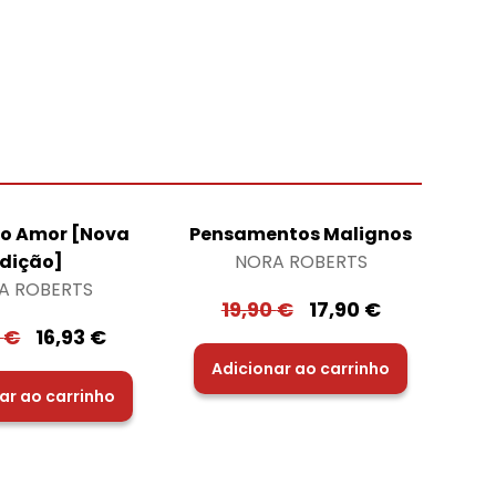
o Amor [Nova
Pensamentos Malignos
dição]
NORA ROBERTS
A ROBERTS
19,90
€
17,90
€
0
€
16,93
€
Adicionar ao carrinho
ar ao carrinho