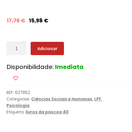
17,76
€
15,98
€
Quantidade
Adicionar
de
Criaturas
Disponibilidade:
Imediata
de
um
Dia
REF:
637852
Categorias:
Ciências Sociais e Humanas
,
LPF
,
Psicologia
Etiqueta:
livros da pascoa 40