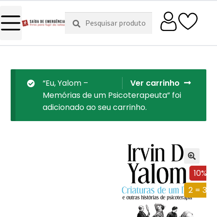
Pesquisar
Pesquisa
por:
“Eu, Yalom –
Ver carrinho
Memórias de um Psicoterapeuta” foi
adicionado ao seu carrinho.
10%
2 = 3