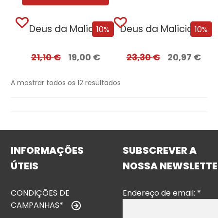
Deus da Malícia
Deus da Malícia – Edição com EDGES
10%
10%
21,10
€
19,00
€
23,30
€
20,97
€
A mostrar todos os 12 resultados
INFORMAÇÕES
SUBSCREVER A
ÚTEIS
NOSSA NEWSLETTE
CONDIÇÕES DE
Endereço de email:
*
CAMPANHAS*