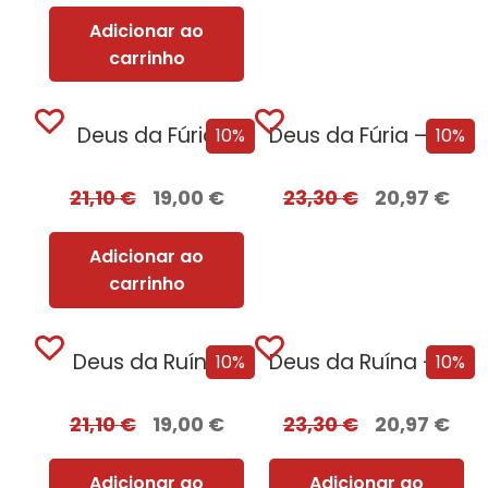
Adicionar ao
carrinho
Deus da Fúria
Deus da Fúria – Edição com EDGES
10%
10%
21,10
€
19,00
€
23,30
€
20,97
€
Adicionar ao
carrinho
Deus da Ruína
Deus da Ruína – Edição com EDGES
10%
10%
21,10
€
19,00
€
23,30
€
20,97
€
Adicionar ao
Adicionar ao