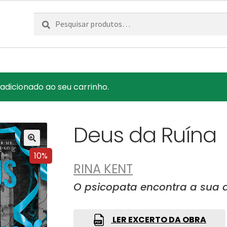
Pesquisar
Pesquisa
por:
adicionado ao seu carrinho.
Deus da Ruína
10%
RINA KENT
O psicopata encontra a sua
LER EXCERTO DA OBRA