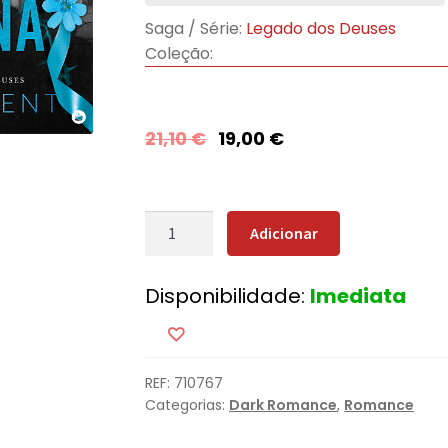
Saga / Série:
Legado dos Deuses
Coleção:
21,10
€
19,00
€
Quantidade
Adicionar
de
Deus
Disponibilidade:
Imediata
da
Ruína
REF:
710767
Categorias:
Dark Romance
,
Romance