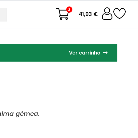
2
41,93 €
Ver carrinho
 alma gémea.