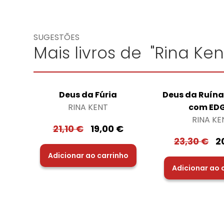
SUGESTÕES
Mais livros de "Rina Ken
Deus da Fúria
Deus da Ruína
RINA KENT
com ED
RINA KE
21,10
€
19,00
€
23,30
€
2
Adicionar ao carrinho
Adicionar ao 