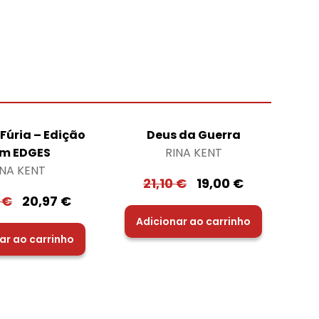
Fúria – Edição
Deus da Guerra
m EDGES
RINA KENT
INA KENT
21,10
€
19,00
€
0
€
20,97
€
Adicionar ao carrinho
ar ao carrinho