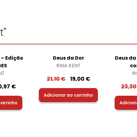
t"
 – Edição
Deus da Dor
Deus da 
GES
RINA KENT
co
NT
R
21,10
€
19,00
€
0,97
€
23,3
Adicionar ao carrinho
carrinho
Adicion