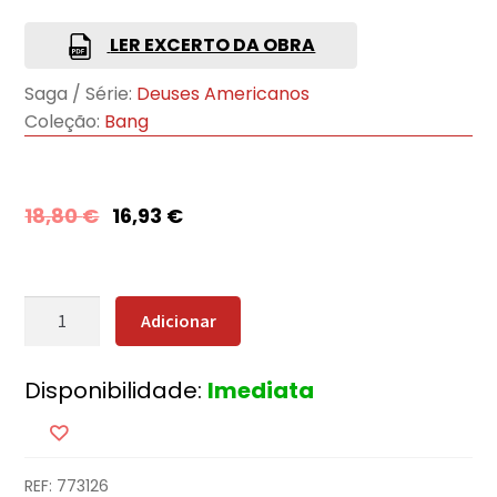
LER EXCERTO DA OBRA
Saga / Série:
Deuses Americanos
Coleção:
Bang
18,80
€
16,93
€
Quantidade
Adicionar
de
Deuses
Disponibilidade:
Imediata
Americanos
-
Sombras
REF:
773126