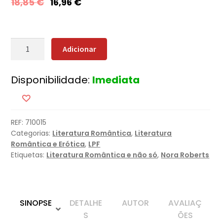
18,85
€
16,96
€
Quantidade
Adicionar
de
Do
Disponibilidade:
Imediata
Fundo
do
Coração
REF:
710015
Categorias:
Literatura Romântica
,
Literatura
Romântica e Erótica
,
LPF
Etiquetas:
Literatura Romântica e não só
,
Nora Roberts
SINOPSE
DETALHE
AUTOR
AVALIAÇ
S
ÕES