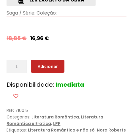
Saga / Série:
Coleção:
18,85
€
16,96
€
Quantidade
Adicionar
de
Do
Disponibilidade:
Imediata
Fundo
do
Coração
REF:
710015
Categorias:
Literatura Romântica
,
Literatura
Romântica e Erótica
,
LPF
Etiquetas:
Literatura Romântica e não só
,
Nora Roberts