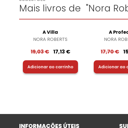
Mais livros de "Nora Rob
A Villa
A Profe
NORA ROBERTS
NORA ROB
19,03
€
17,13
€
17,70
€
1
Adicionar ao carrinho
Adicionar ao 
INFORMAÇÕES ÚTEIS
SU