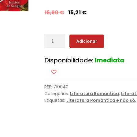
16,90
€
15,21
€
Quantidade
Adicionar
de
Irmãos
Disponibilidade:
Imediata
de
Sangue
REF:
710040
Categorias:
Literatura Romântica
,
Litera
Etiquetas:
Literatura Romântica e não só