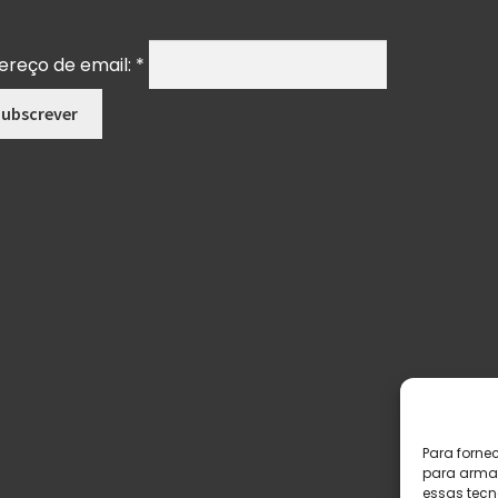
ereço de email:
*
Para forne
para armaz
essas tecn