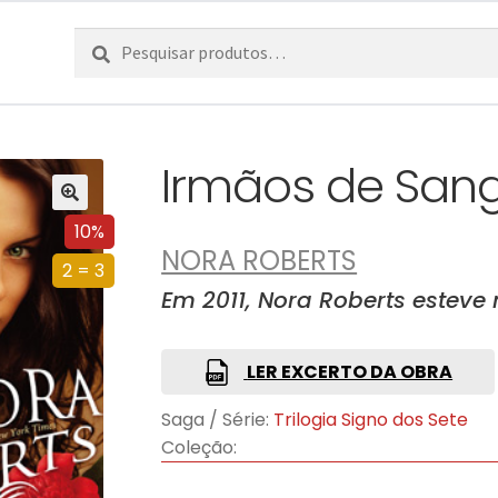
Pesquisar
Pesquisa
por:
Irmãos de San
10%
NORA ROBERTS
2 = 3
Em 2011, Nora Roberts esteve
LER EXCERTO DA OBRA
Saga / Série:
Trilogia Signo dos Sete
Coleção: