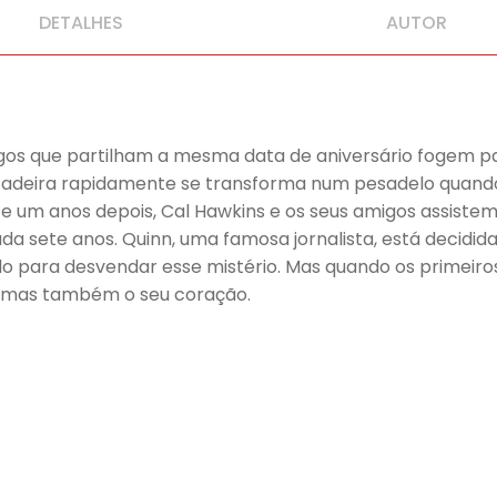
DETALHES
AUTOR
igos que partilham a mesma data de aniversário fogem p
ncadeira rapidamente se transforma num pesadelo quand
 e um anos depois, Cal Hawkins e os seus amigos assiste
a sete anos. Quinn, uma famosa jornalista, está decidida
do para desvendar esse mistério. Mas quando os primeiros
, mas também o seu coração.