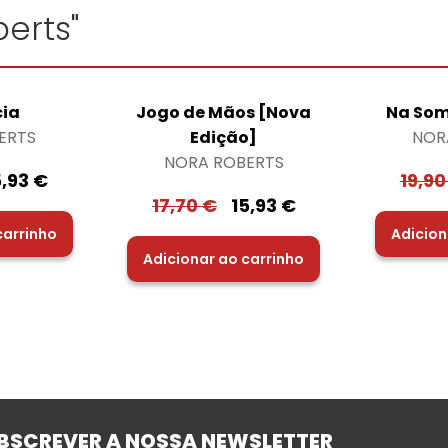
erts"
cia
Jogo de Mãos [Nova
Na Som
ERTS
Edição]
NOR
NORA ROBERTS
5,93
€
19,9
17,70
€
15,93
€
carrinho
Adicion
Adicionar ao carrinho
BSCREVER A NOSSA NEWSLETTER