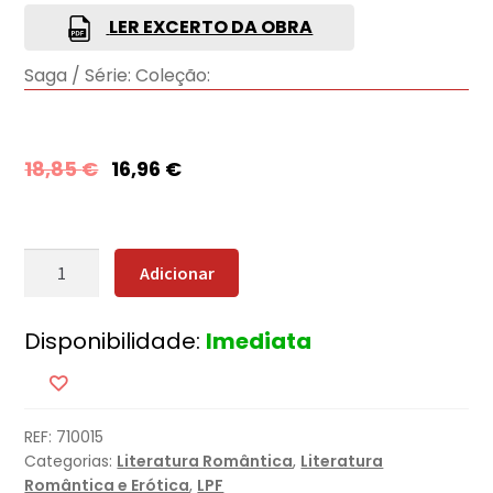
LER EXCERTO DA OBRA
Saga / Série:
Coleção:
18,85
€
16,96
€
Quantidade
Adicionar
de
Do
Disponibilidade:
Imediata
Fundo
do
Coração
REF:
710015
Categorias:
Literatura Romântica
,
Literatura
Romântica e Erótica
,
LPF