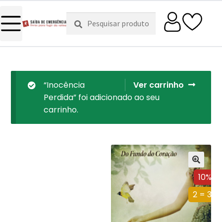
Pesquisar
Pesquisa
por:
“Inocência
Ver carrinho
Perdida” foi adicionado ao seu
carrinho.
10%
2 = 3