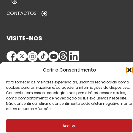
CONTACTOS
VISITE-NOS
Gerir o Consentimento
Para fornecer as melhores experiências, usamos tecnologias como
cookies para armazenar e/ou aceder a informações do dispositivo.
Consentir com essas tecnologias nos permitirá processar dados,
© Copyright 2026 Saída de Emergência. Todos os
como comportamento de navegação ou IDs exclusivos neste site.
Não consentir ou retirar o consentimento pode afetar negativamante
direitos reservados.
certos recursos e funções.
Aceitar