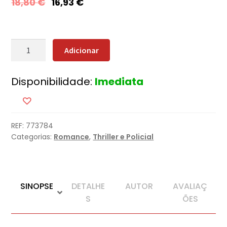
18,80
€
16,93
€
Quantidade
Adicionar
de
Esse
Disponibilidade:
Imediata
Não
É
o
Meu
REF:
773784
Nome
Categorias:
Romance
,
Thriller e Policial
SINOPSE
DETALHE
AUTOR
AVALIAÇ
S
ÕES