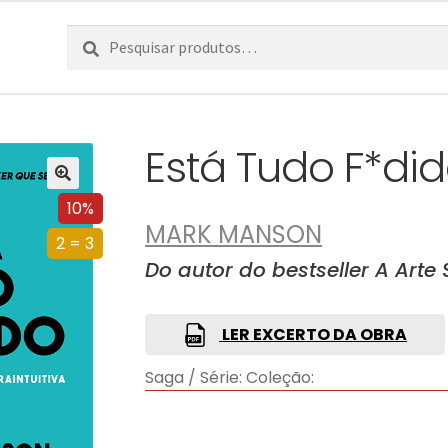
Pesquisar
Pesquisa
por:
Está Tudo F*di
10%
MARK MANSON
2 = 3
Do autor do bestseller A Arte 
LER EXCERTO DA OBRA
Saga / Série:
Coleção: