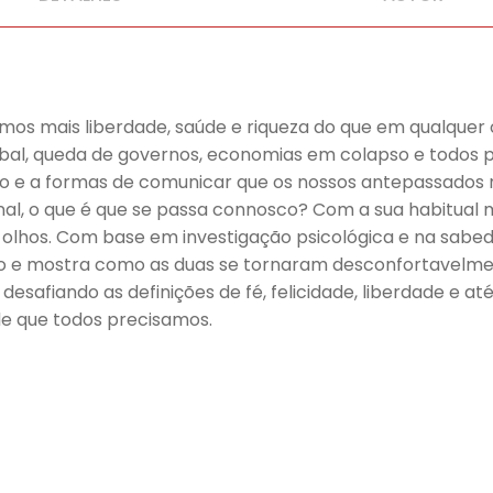
s mais liberdade, saúde e riqueza do que em qualquer ou
lobal, queda de governos, economias em colapso e todo
ção e a formas de comunicar que os nossos antepassado
l, o que é que se passa connosco? Com a sua habitual 
olhos. Com base em investigação psicológica e na sabedo
igião e mostra como as duas se tornaram desconfortavelm
desafiando as definições de fé, felicidade, liberdade e at
e que todos precisamos.