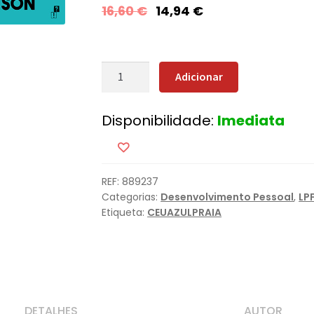
16,60
€
14,94
€
Quantidade
Adicionar
de
Está
Disponibilidade:
Imediata
Tudo
F*dido
REF:
889237
Categorias:
Desenvolvimento Pessoal
,
LP
Etiqueta:
CEUAZULPRAIA
DETALHES
AUTOR