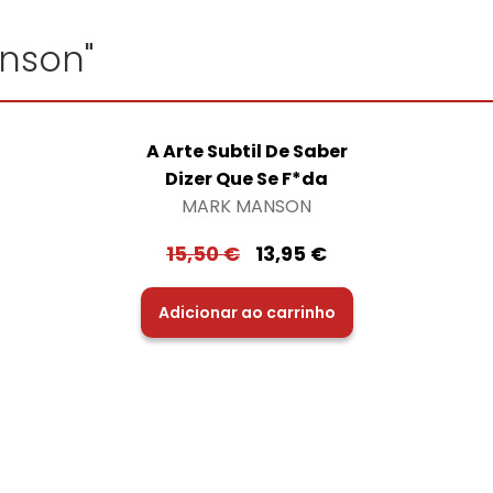
anson"
A Arte Subtil De Saber
Dizer Que Se F*da
MARK MANSON
15,50
€
13,95
€
Adicionar ao carrinho