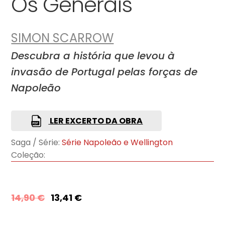
Os Generais
SIMON SCARROW
Descubra a história que levou à
invasão de Portugal pelas forças de
Napoleão
LER EXCERTO DA OBRA
Saga / Série:
Série Napoleão e Wellington
Coleção:
14,90
€
13,41
€