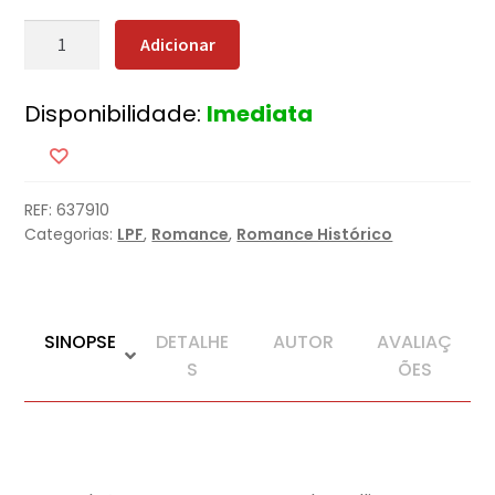
Quantidade
Adicionar
de
Os
Disponibilidade:
Imediata
Generais
REF:
637910
Categorias:
LPF
,
Romance
,
Romance Histórico
SINOPSE
DETALHE
AUTOR
AVALIAÇ
S
ÕES