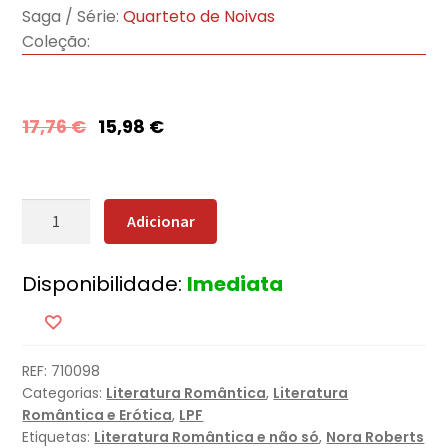
Saga / Série:
Quarteto de Noivas
Coleção:
17,76
€
15,98
€
Quantidade
Adicionar
de
Felizes
Disponibilidade:
Imediata
para
Sempre
REF:
710098
Categorias:
Literatura Romântica
,
Literatura
Romântica e Erótica
,
LPF
Etiquetas:
Literatura Romântica e não só
,
Nora Roberts