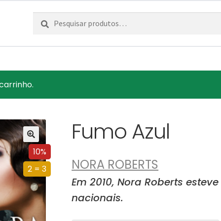
Pesquisar
Pesquisa
por:
carrinho.
Fumo Azul
10%
NORA ROBERTS
2 = 3
Em 2010, Nora Roberts esteve
nacionais.