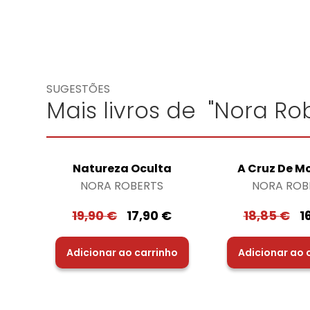
SUGESTÕES
Mais livros de "Nora Rob
Natureza Oculta
A Cruz De M
NORA ROBERTS
NORA ROB
19,90
€
17,90
€
18,85
€
1
Adicionar ao carrinho
Adicionar ao 