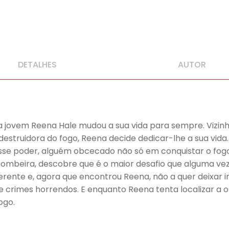
DETALHES
AUTOR
da jovem Reena Hale mudou a sua vida para sempre. Vizin
truidora do fogo, Reena decide dedicar-lhe a sua vida. 
sse poder, alguém obcecado não só em conquistar o fogo
bombeira, descobre que é o maior desafio que alguma ve
ferente e, agora que encontrou Reena, não a quer deixar 
crimes horrendos. E enquanto Reena tenta localizar a or
ogo.