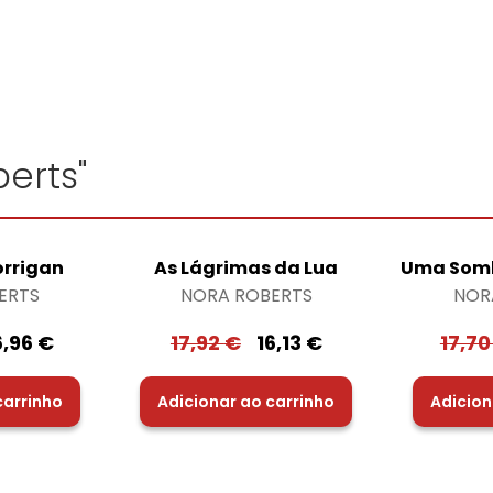
erts"
orrigan
As Lágrimas da Lua
Uma Somb
ERTS
NORA ROBERTS
NOR
6,96
€
17,92
€
16,13
€
17,7
carrinho
Adicionar ao carrinho
Adicion