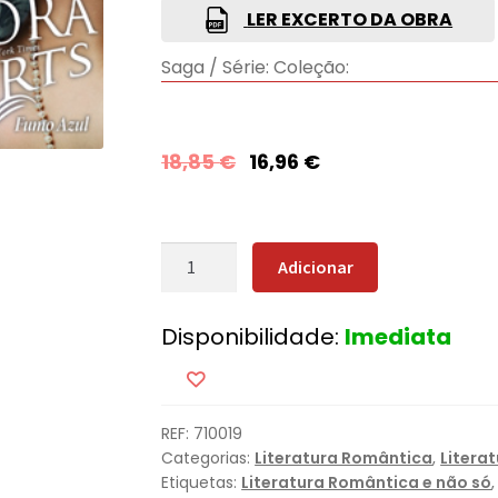
LER EXCERTO DA OBRA
Saga / Série:
Coleção:
18,85
€
16,96
€
Quantidade
Adicionar
de
Fumo
Disponibilidade:
Imediata
Azul
REF:
710019
Categorias:
Literatura Romântica
,
Litera
Etiquetas:
Literatura Romântica e não só