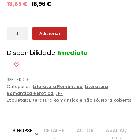
18,85
€
16,96
€
Quantidade
Adicionar
de
Fumo
Disponibilidade:
Imediata
Azul
REF:
710019
Categorias:
Literatura Romântica
,
Literatura
Romântica e Erótica
,
LPF
Etiquetas:
Literatura Romântica e não só
,
Nora Roberts
SINOPSE
DETALHE
AUTOR
AVALIAÇ
S
ÕES