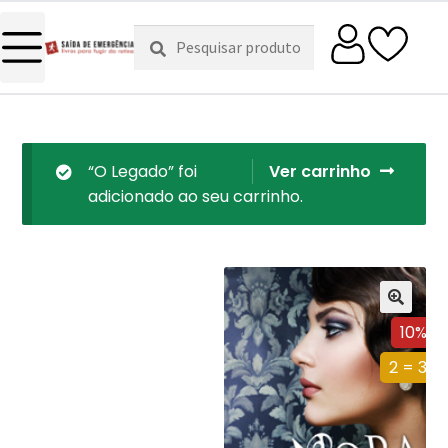
Pesquisar
Pesquisa
por:
“O Legado” foi
Ver carrinho
adicionado ao seu carrinho.
10%
2 = 3