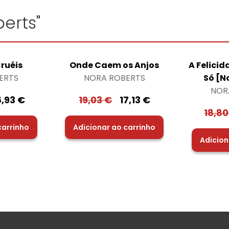
erts"
ruéis
Onde Caem os Anjos
A Felici
ERTS
NORA ROBERTS
Só [N
NOR
6,93
€
19,03
€
17,13
€
18,8
carrinho
Adicionar ao carrinho
Adicion