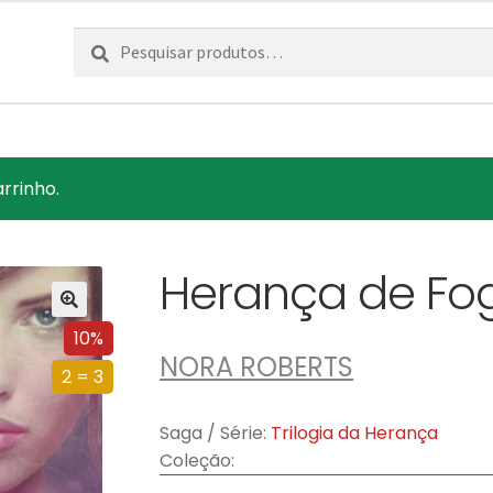
Pesquisar
Pesquisa
por:
arrinho.
Herança de Fo
10%
NORA ROBERTS
2 = 3
Saga / Série:
Trilogia da Herança
Coleção: