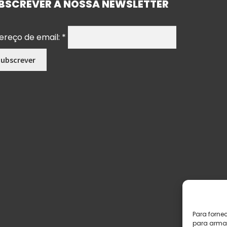
BSCREVER A NOSSA NEWSLETTER
ereço de email:
*
Para forne
para armaz