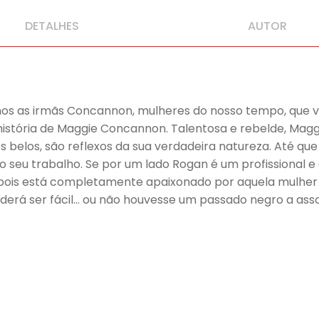
DETALHES
AUTOR
s as irmãs Concannon, mulheres do nosso tempo, que viv
história de Maggie Concannon. Talentosa e rebelde, Maggi
s belos, são reflexos da sua verdadeira natureza. Até q
e o seu trabalho. Se por um lado Rogan é um profissional 
 pois está completamente apaixonado por aquela mulher 
rá ser fácil… ou não houvesse um passado negro a asso