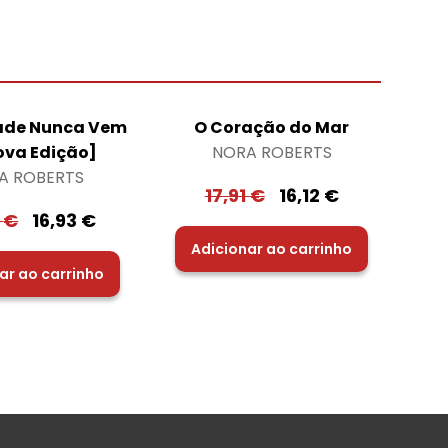
dade Nunca Vem
O Coração do Mar
ova Edição]
NORA ROBERTS
A ROBERTS
17,91
€
16,12
€
0
€
16,93
€
Adicionar ao carrinho
ar ao carrinho