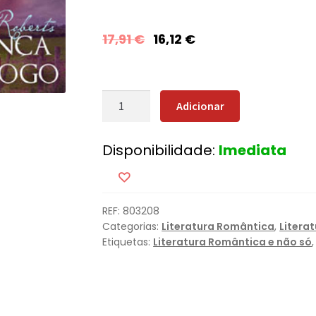
17,91
€
16,12
€
Quantidade
Adicionar
de
Herança
Disponibilidade:
Imediata
de
Fogo
REF:
803208
Categorias:
Literatura Romântica
,
Litera
Etiquetas:
Literatura Romântica e não só