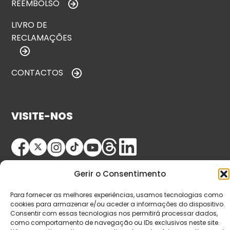
REEMBOLSO
LIVRO DE
RECLAMAÇÕES
CONTACTOS
VISITE-NOS
Gerir o Consentimento
Para fornecer as melhores experiências, usamos tecnologias como
cookies para armazenar e/ou aceder a informações do dispositivo.
Consentir com essas tecnologias nos permitirá processar dados,
© Copyright 2026 Saída de Emergência. Todos os
como comportamento de navegação ou IDs exclusivos neste site.