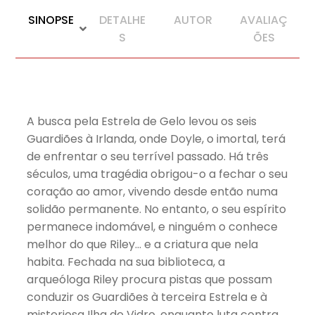
SINOPSE
DETALHE
AUTOR
AVALIAÇ
S
ÕES
A busca pela Estrela de Gelo levou os seis
Guardiões à Irlanda, onde Doyle, o imortal, terá
de enfrentar o seu terrível passado. Há três
séculos, uma tragédia obrigou-o a fechar o seu
coração ao amor, vivendo desde então numa
solidão permanente. No entanto, o seu espírito
permanece indomável, e ninguém o conhece
melhor do que Riley… e a criatura que nela
habita. Fechada na sua biblioteca, a
arqueóloga Riley procura pistas que possam
conduzir os Guardiões à terceira Estrela e à
misteriosa Ilha de Vidro, enquanto luta contra