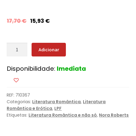
17,70
€
15,93
€
Quantidade
Adicionar
de
Ilha
Disponibilidade:
Imediata
de
Vidro
REF:
710367
Categorias:
Literatura Romântica
,
Literatura
Romântica e Erótica
,
LPF
Etiquetas:
Literatura Romântica e não só
,
Nora Roberts