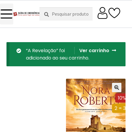
Pesquisar
Pesquisa
por:
“A Revelação” foi
Ver carrinho
adicionado ao seu carrinho.
10%
2 = 3