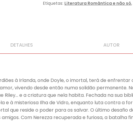
Etiquetas:
Literatura Romântica e não só
DETALHES
AUTOR
diões à Irlanda, onde Doyle, o imortal, terá de enfrentar 
o amor, vivendo desde então numa solidão permanente. N
Riley… e a criatura que nela habita. Fechada na sua bibl
a e à misteriosa Ilha de Vidro, enquanto luta contra a fo
mortal que reside o poder para os salvar. O último desafio
s amigos. Com Nerezza recuperada e furiosa, a batalha fi