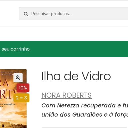
Pesquisar
Pesquisa
por:
seu carrinho.
Ilha de Vidro
10%
NORA ROBERTS
2 = 3
Com Nerezza recuperada e fur
união dos Guardiões e à forç