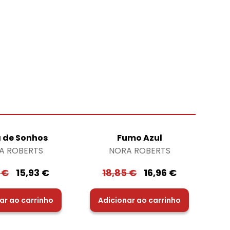
a de Sonhos
Fumo Azul
A ROBERTS
NORA ROBERTS
0
€
15,93
€
18,85
€
16,96
€
ar ao carrinho
Adicionar ao carrinho