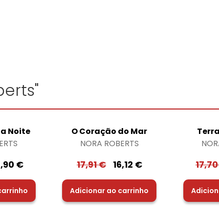
erts"
a Noite
O Coração do Mar
Terr
ERTS
NORA ROBERTS
NOR
7,90
€
17,91
€
16,12
€
17,7
carrinho
Adicionar ao carrinho
Adicion