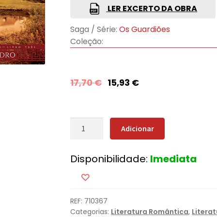
LER EXCERTO DA OBRA
Saga / Série:
Os Guardiões
Coleção:
17,70
€
15,93
€
Quantidade
Adicionar
de
Ilha
Disponibilidade:
Imediata
de
Vidro
REF:
710367
Categorias:
Literatura Romântica
,
Litera