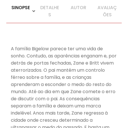
SINOPSE
DETALHE
AUTOR
AVALIAÇ
S
ÕES
A família Bigelow parece ter uma vida de
sonho. Contudo, as aparências enganam e, por
detrás de portas fechadas, Zane e Britt vivem
aterrorizados. O pai mantém um controlo
férreo sobre a família, e as crianças
aprenderam a esconder o medo do resto do
mundo. Até ao dia em que Zane comete o erro
de discutir com o pai. As consequências
separam a família e deixam uma marca
indelével. Anos mais tarde, Zane regressa à
cidade onde cresceu determinado a
ultrapassar o medo do passado. E basta um