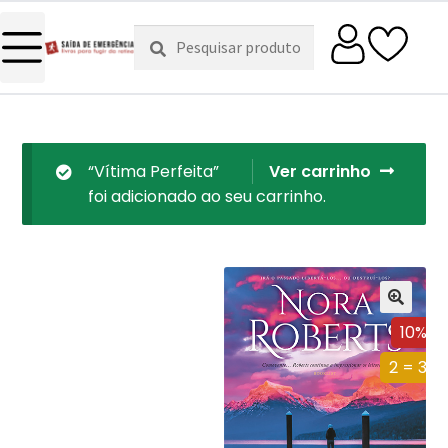
Pesquisar
Pesquisa
por:
“Vítima Perfeita”
Ver carrinho
foi adicionado ao seu carrinho.
10%
2 = 3