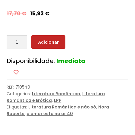
17,70
€
15,93
€
Quantidade
Adicionar
de
Ilusões
Disponibilidade:
Imediata
Perfeitas
REF:
710540
Categorias:
Literatura Romântica
,
Literatura
Romântica e Erótica
,
LPF
Etiquetas:
Literatura Romântica e não só
,
Nora
Roberts
,
o amor esta no ar 40