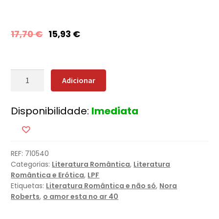
17,70
€
15,93
€
Quantidade
Adicionar
de
Ilusões
Disponibilidade:
Imediata
Perfeitas
REF:
710540
Categorias:
Literatura Romântica
,
Literatura
Romântica e Erótica
,
LPF
Etiquetas:
Literatura Romântica e não só
,
Nora
Roberts
,
o amor esta no ar 40