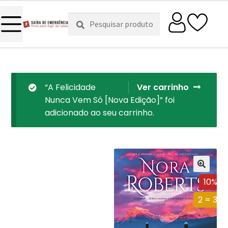
Pesquisar
Pesquisa
por:
“A Felicidade
Ver carrinho
Nunca Vem Só [Nova Edição]” foi
adicionado ao seu carrinho.
10%
2 = 3