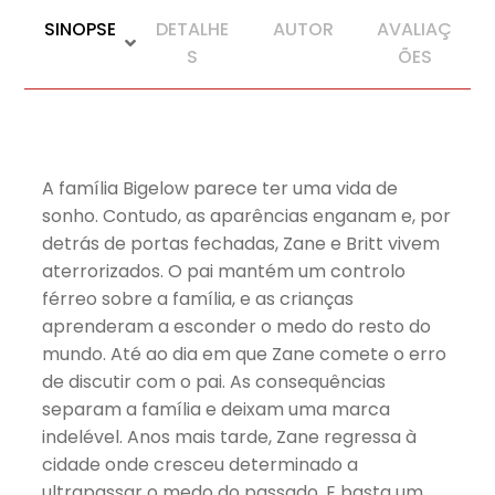
SINOPSE
DETALHE
AUTOR
AVALIAÇ
S
ÕES
A família Bigelow parece ter uma vida de
sonho. Contudo, as aparências enganam e, por
detrás de portas fechadas, Zane e Britt vivem
aterrorizados. O pai mantém um controlo
férreo sobre a família, e as crianças
aprenderam a esconder o medo do resto do
mundo. Até ao dia em que Zane comete o erro
de discutir com o pai. As consequências
separam a família e deixam uma marca
indelével. Anos mais tarde, Zane regressa à
cidade onde cresceu determinado a
ultrapassar o medo do passado. E basta um