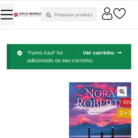
Pesquisar
Pesquisa
por:
“Fumo Azul” foi
Ver carrinho
adicionado ao seu carrinho.
10%
2 = 3