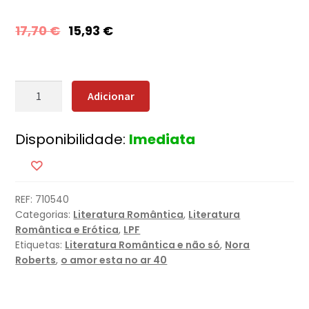
17,70
€
15,93
€
Quantidade
Adicionar
de
Ilusões
Disponibilidade:
Imediata
Perfeitas
REF:
710540
Categorias:
Literatura Romântica
,
Literatura
Romântica e Erótica
,
LPF
Etiquetas:
Literatura Romântica e não só
,
Nora
Roberts
,
o amor esta no ar 40