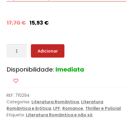
17,70
€
15,93
€
Quantidade
Adicionar
de
Imitação
Disponibilidade:
Imediata
Mortal
REF:
710294
Categorias:
Literatura Romântica
,
Literatura
Romântica e Erótica
,
LPF
,
Romance
,
Thriller e Policial
Etiqueta:
Literatura Romântica e não só