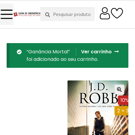
Pesquisar
Pesquisa
por:
“Ganância Mortal”
Ver carrinho
foi adicionado ao seu carrinho.
10%
2 = 3