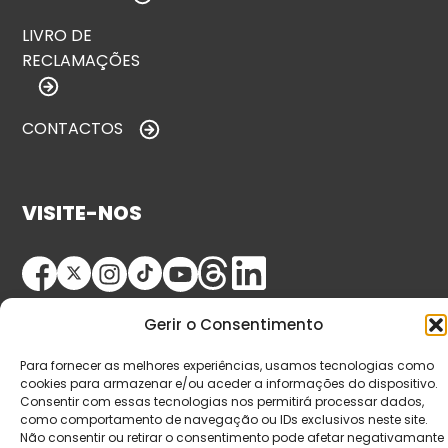
LIVRO DE
RECLAMAÇÕES
CONTACTOS
VISITE-NOS
Gerir o Consentimento
Para fornecer as melhores experiências, usamos tecnologias como
cookies para armazenar e/ou aceder a informações do dispositivo.
Consentir com essas tecnologias nos permitirá processar dados,
© Copyright 2026 Saída de Emergência. Todos os
como comportamento de navegação ou IDs exclusivos neste site.
direitos reservados.
Não consentir ou retirar o consentimento pode afetar negativamante