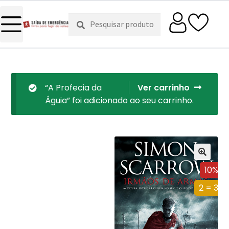
Pesquisar
Pesquisa
por:
“A Profecia da
Ver carrinho
Águia” foi adicionado ao seu carrinho.
10%
2 = 3