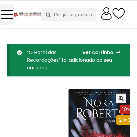
Pesquisar
Pesquisa
por:
“O Hotel das
Ver carrinho
Recordações” foi adicionado ao seu
carrinho.
10%
2 = 3