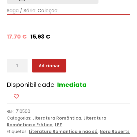
Saga / Série:
Coleção:
17,70
€
15,93
€
Quantidade
Adicionar
de
Jogo
Disponibilidade:
Imediata
de
Mãos
[Nova
Edição]
REF:
710500
Categorias:
Literatura Romântica
,
Literatura
Romântica e Erótica
,
LPF
Etiquetas:
Literatura Romântica e não só
,
Nora Roberts