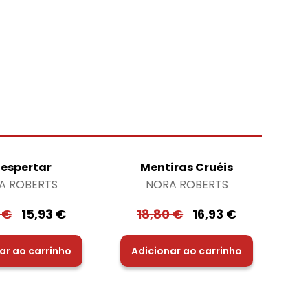
Despertar
Mentiras Cruéis
A ROBERTS
NORA ROBERTS
0
€
15,93
€
18,80
€
16,93
€
ar ao carrinho
Adicionar ao carrinho