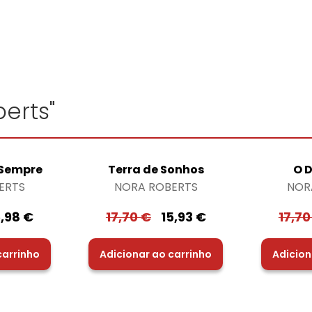
erts"
 Sempre
Terra de Sonhos
O 
ERTS
NORA ROBERTS
NOR
5,98
€
17,70
€
15,93
€
17,7
carrinho
Adicionar ao carrinho
Adicion