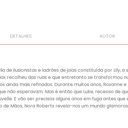
DETALHES
AUTOR
a de ilusionistas e ladrões de joias constituída por Lily, 
 Max recolheu das ruas e que entretanto se transformou
tos ainda mais refinados. Durante muitos anos, Roxanne 
 que não esperavam. Mas é então que Luke, receoso de qu
velle. E vão ser precisos alguns anos em fuga antes que 
go de Mãos, Nora Roberts revela-nos um mundo glamoroso