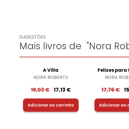
SUGESTÕES
Mais livros de "Nora Rob
A Villa
Felizes para
NORA ROBERTS
NORA ROB
19,03
€
17,13
€
17,76
€
1
Adicionar ao carrinho
Adicionar ao 