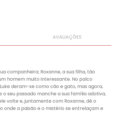
AVALIAÇÕES
a sua companheira; Roxanne, a sua filha, tão
 num homem muito interessante. No palco
e Luke deram-se como cão e gato, mas agora,
e o seu passado manche a sua família adotiva,
ele volte e, juntamente com Roxanne, dê o
 onde a paixão e o mistério se entrelaçam e