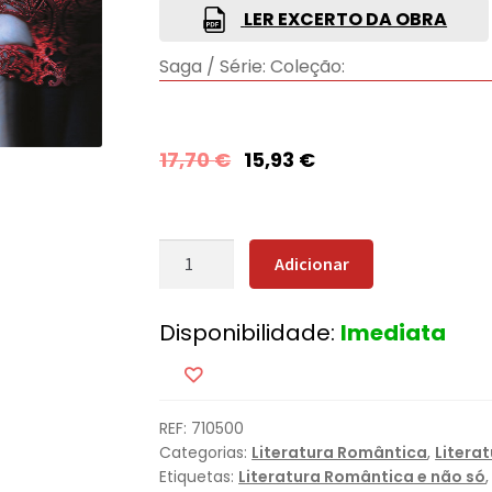
LER EXCERTO DA OBRA
Saga / Série:
Coleção:
17,70
€
15,93
€
Quantidade
Adicionar
de
Jogo
Disponibilidade:
Imediata
de
Mãos
[Nova
Edição]
REF:
710500
Categorias:
Literatura Romântica
,
Litera
Etiquetas:
Literatura Romântica e não só