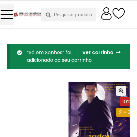
Pesquisar
Pesquisa
por:
“Só em Sonhos” foi
Ver carrinho
adicionado ao seu carrinho.
10%
2 = 3