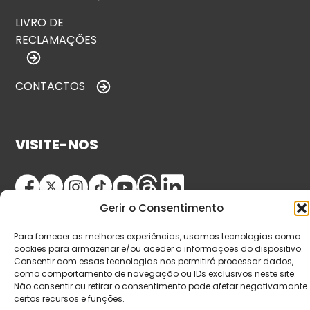
LIVRO DE
RECLAMAÇÕES
CONTACTOS
VISITE-NOS
Gerir o Consentimento
Para fornecer as melhores experiências, usamos tecnologias como
cookies para armazenar e/ou aceder a informações do dispositivo.
Consentir com essas tecnologias nos permitirá processar dados,
como comportamento de navegação ou IDs exclusivos neste site.
© Copyright 2026 Saída de Emergência. Todos os
Não consentir ou retirar o consentimento pode afetar negativamante
certos recursos e funções.
direitos reservados.