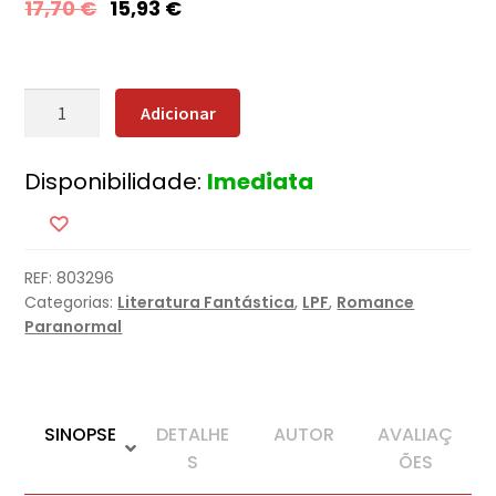
17,70
€
15,93
€
Quantidade
Adicionar
de
Jogos
Disponibilidade:
Imediata
na
Noite
REF:
803296
Categorias:
Literatura Fantástica
,
LPF
,
Romance
Paranormal
SINOPSE
DETALHE
AUTOR
AVALIAÇ
S
ÕES