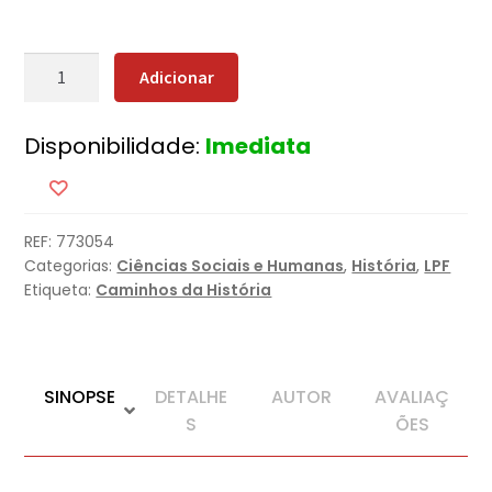
Quantidade
Adicionar
de
Julgamentos
Disponibilidade:
Imediata
que
Mudaram
a
História
REF:
773054
Categorias:
Ciências Sociais e Humanas
,
História
,
LPF
Etiqueta:
Caminhos da História
SINOPSE
DETALHE
AUTOR
AVALIAÇ
S
ÕES