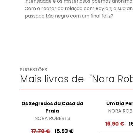
intensidade e os misteriosos poemas anónimos
Com o reatar da relação com Raylan, a sua ant
passado tão negro com um final feliz?
SUGESTÕES
Mais livros de "Nora Rob
Os Segredos da Casa da
Um Dia Per
Praia
NORA ROB
NORA ROBERTS
16,90
€
1
17,70
€
15,93
€