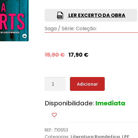
LER EXCERTO DA OBRA
Saga / Série:
Coleção:
19,90
€
17,90
€
Quantidade
Adicionar
de
O
Disponibilidade:
Imediata
Legado
REF:
710653
Categorias:
Literatura Romântica
,
LPF