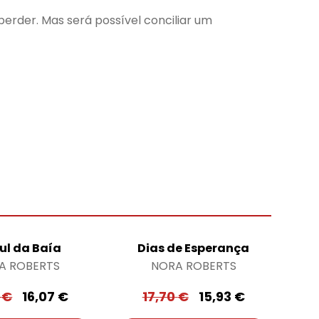
perder. Mas será possível conciliar um
ul da Baía
Dias de Esperança
A ROBERTS
NORA ROBERTS
5
€
16,07
€
17,70
€
15,93
€