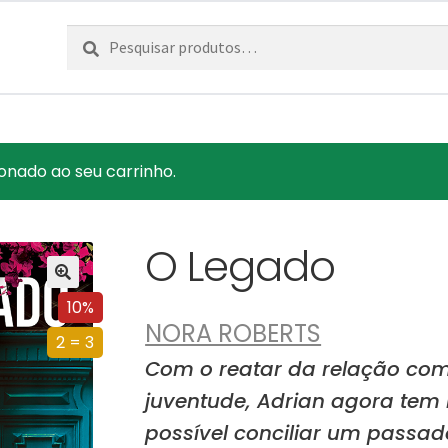
Pesquisar
Pesquisa
por:
onado ao seu carrinho.
O Legado
10%
NORA ROBERTS
2 = 3
Com o reatar da relação com
juventude, Adrian agora tem 
possível conciliar um passado