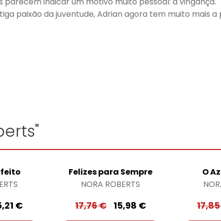
 parecem indicar um motivo muito pessoal: a vingança.
iga paixão da juventude, Adrian agora tem muito mais a 
erts"
feito
Felizes para Sempre
O Az
ERTS
NORA ROBERTS
NOR
5,21
€
17,76
€
15,98
€
17,8