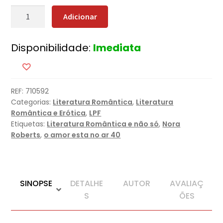
Quantidade
Adicionar
de
Refém
Disponibilidade:
Imediata
do
Amor
[Nova
Edição]
REF:
710592
Categorias:
Literatura Romântica
,
Literatura
Romântica e Erótica
,
LPF
Etiquetas:
Literatura Romântica e não só
,
Nora
Roberts
,
o amor esta no ar 40
SINOPSE
DETALHE
AUTOR
AVALIAÇ
S
ÕES