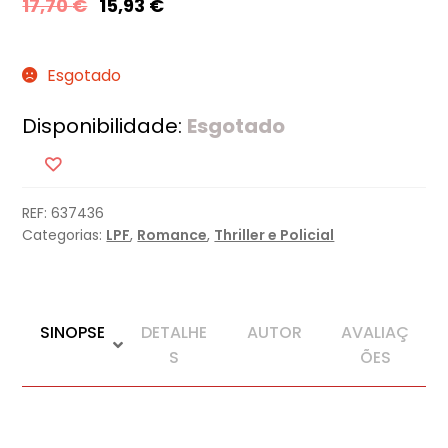
17,70
€
15,93
€
Esgotado
Disponibilidade:
Esgotado
REF:
637436
Categorias:
LPF
,
Romance
,
Thriller e Policial
SINOPSE
DETALHE
AUTOR
AVALIAÇ
S
ÕES