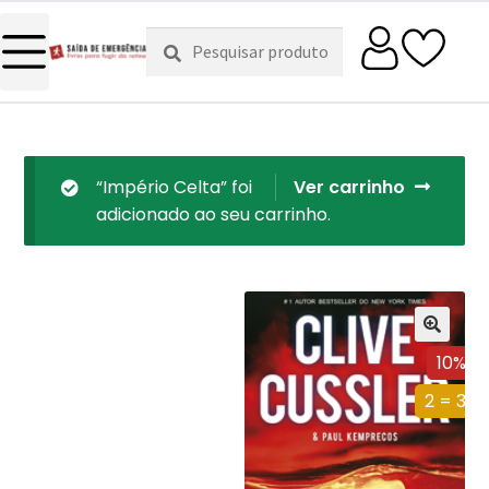
Pesquisar
Pesquisa
por:
“Império Celta” foi
Ver carrinho
adicionado ao seu carrinho.
10%
2 = 3