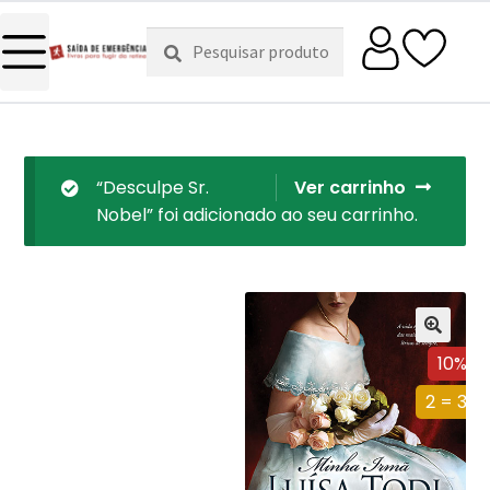
Pesquisar
Pesquisa
por:
“Desculpe Sr.
Ver carrinho
Nobel” foi adicionado ao seu carrinho.
10%
2 = 3