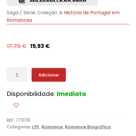
Saga / Série:
Coleção:
A História de Portugal em
Romances
17,70
€
15,93
€
Quantidade
Adicionar
de
Minha
Disponibilidade:
Imediata
Irmã
Luísa
Todi
REF:
773178
Categorias:
LPF
,
Romance
,
Romance Biográfico