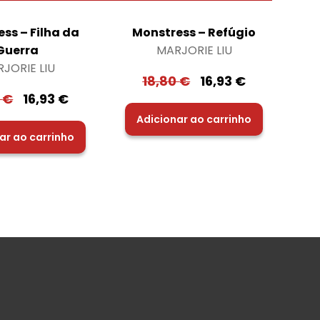
ss – Filha da
Monstress – Refúgio
Guerra
MARJORIE LIU
JORIE LIU
18,80
€
16,93
€
0
€
16,93
€
Adicionar ao carrinho
ar ao carrinho