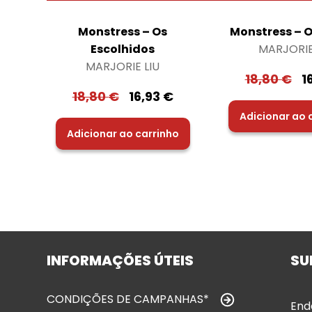
Monstress – Os
Monstress – 
Escolhidos
MARJORIE
MARJORIE LIU
18,80
€
1
18,80
€
16,93
€
Adicionar ao 
Adicionar ao carrinho
INFORMAÇÕES ÚTEIS
SU
CONDIÇÕES DE CAMPANHAS*
End