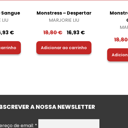
O Sangue
Monstress – Despertar
Monstre
 LIU
MARJORIE LIU
MAR
6,93
€
18,80
€
16,93
€
18,8
carrinho
Adicionar ao carrinho
Adicion
BSCREVER A NOSSA NEWSLETTER
ereço de email:
*