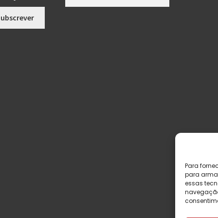
Para forne
para armaz
essas tecn
navegação o
consentime