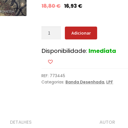
18,80
€
16,93
€
Quantidade
Adicionar
de
Monstress
Disponibilidade:
Imediata
-
A
Promessa
REF:
773445
Categorias:
Banda Desenhada
,
LPF
DETALHES
AUTOR