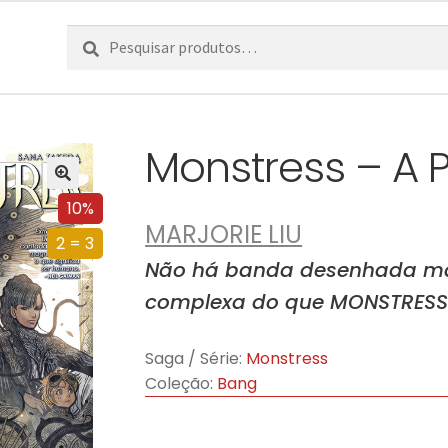
Pesquisar
Pesquisa
por:
Monstress – A
10%
MARJORIE LIU
2 = 3
Não há banda desenhada mai
complexa do que MONSTRESS
Saga / Série:
Monstress
Coleção:
Bang