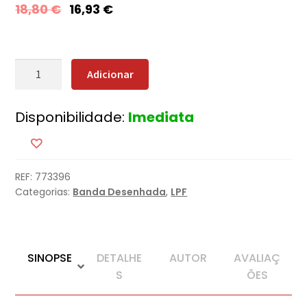
18,80
€
16,93
€
Quantidade
Adicionar
de
Monstress
Disponibilidade:
Imediata
-
Filha
da
Guerra
REF:
773396
Categorias:
Banda Desenhada
,
LPF
SINOPSE
DETALHE
AUTOR
AVALIAÇ
S
ÕES