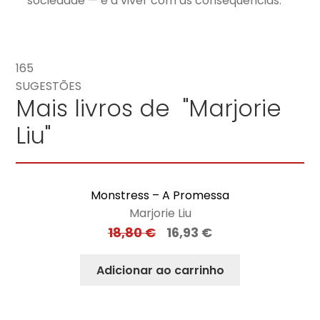
sociedade — e a viver com as consequências.
165
SUGESTÕES
Mais livros de "Marjorie
Liu"
Monstress – A Promessa
Marjorie Liu
18,80
€
16,93
€
Adicionar ao carrinho