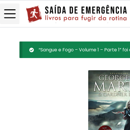
“Sangue e Fogo – Volume 1 – Parte 1” foi