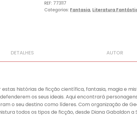
REF:
773117
e
Categorias:
Fantasia
,
Literatura Fantásti
Outros
contos
de
Mulheres
Perigosas
DETALHES
AUTOR
 estas histórias de ficção científica, fantasia, magia e mi
defenderem os seus ideais. Aqui encontrará personagens
ram o seu destino como líderes. Com organização de Geor
mistura todos os tipos de ficção, desde Diana Gabaldon a