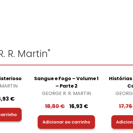
. R. Martin"
isterioso
Sangue e Fogo – Volume 1
Histórias
 MARTIN
– Parte 2
C
GEORGE R. R. MARTIN
GEORGE
6,93
€
18,80
€
16,93
€
17,7
carrinho
Adicionar ao carrinho
Adicion