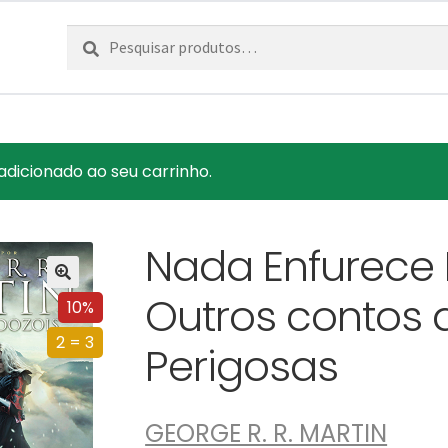
Pesquisar
Pesquisa
por:
 adicionado ao seu carrinho.
Nada Enfurece
Outros contos 
10%
2 = 3
Perigosas
GEORGE R. R. MARTIN