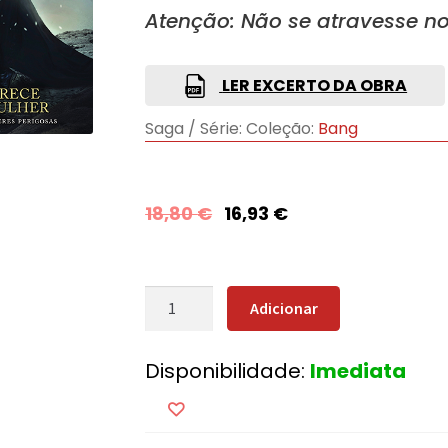
Atenção: Não se atravesse n
LER EXCERTO DA OBRA
Saga / Série:
Coleção:
Bang
18,80
€
16,93
€
Quantidade
Adicionar
de
Nada
Disponibilidade:
Imediata
Enfurece
Mais
Uma
Mulher