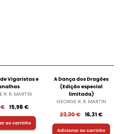
 de Vigaristas e
A Dança dos Dragões
analhas
(Edição especial
 R. R. MARTIN
limitada)
GEORGE R. R. MARTIN
6
€
15,98
€
23,30
€
16,31
€
ar ao carrinho
Adicionar ao carrinho