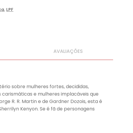
ca
,
LPF
AVALIAÇÕES
stério sobre mulheres fortes, decididas,
 carismáticas e mulheres implacáveis que
ge R. R. Martin e de Gardner Dozois, esta é
 Sherrilyn Kenyon. Se é fã de personagens