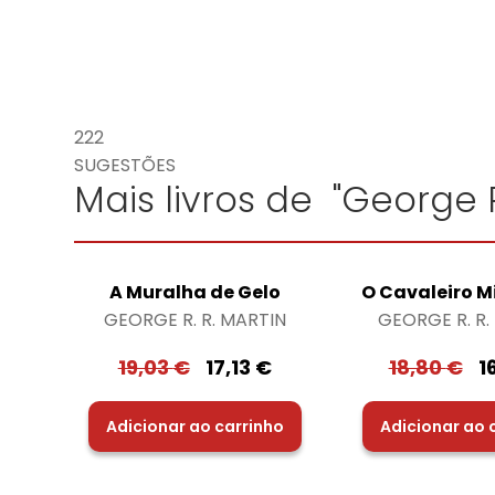
222
SUGESTÕES
Mais livros de "George R
A Muralha de Gelo
O Cavaleiro M
GEORGE R. R. MARTIN
GEORGE R. R.
19,03
€
17,13
€
18,80
€
1
Adicionar ao carrinho
Adicionar ao 