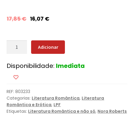
17,85
€
16,07
€
Quantidade
Adicionar
de
O
Disponibilidade:
Imediata
Azul
da
Baía
REF:
803233
Categorias:
Literatura Romântica
,
Literatura
Romântica e Erótica
,
LPF
Etiquetas:
Literatura Romântica e não só
,
Nora Roberts