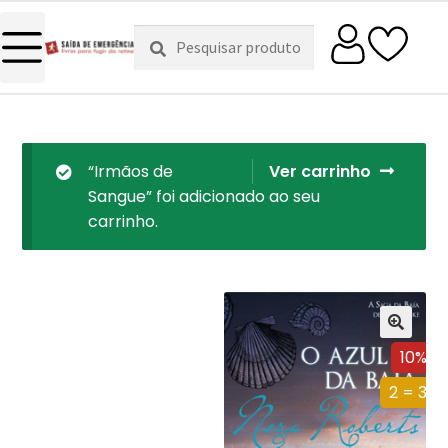
Pesquisar
Pesquisa
por:
“Irmãos de
Ver carrinho
Sangue” foi adicionado ao seu
carrinho.
10%
2 = 3