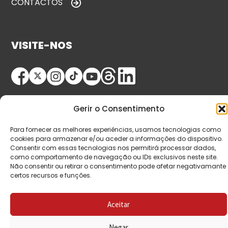
CONTACTOS
VISITE-NOS
Gerir o Consentimento
Para fornecer as melhores experiências, usamos tecnologias como
cookies para armazenar e/ou aceder a informações do dispositivo.
© Copyright 2026 Saída de Emergência. Todos os
Consentir com essas tecnologias nos permitirá processar dados,
como comportamento de navegação ou IDs exclusivos neste site.
direitos reservados.
Não consentir ou retirar o consentimento pode afetar negativamante
certos recursos e funções.
Aceitar
Negar