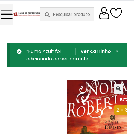
Pesquisar
Pesquisa
por:
“Fumo Azul” foi
Ver carrinho
adicionado ao seu carrinho.
10%
2 = 3