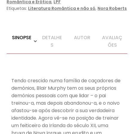
Romântica e Erótica
,
LPF
Etiquetas:
Literatura Romântica e não só
,
Nora Roberts
SINOPSE
DETALHE
AUTOR
AVALIAÇ
S
ÕES
Tendo crescido numa família de caçadores de
demónios, Blair Murphy tem os seus próprios
demónios pessoais com que lidar – o pai
treinou-a, mas depois abandonou-a, e o noivo
afastou-se após descobrir a sua verdadeira
identidade. Agora vê-se na posição de treinar
um feiticeiro da Irlanda do século XII, uma
bruxa de Nova Iorque, um erudito e um