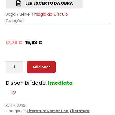
LER EXCERTO DA OBRA
Saga / Série:
Trilogia do Círculo
Coleção:
17,76
€
15,98
€
Quantidade
Adicionar
de
O
Disponibilidade:
Imediata
Baile
dos
Deuses
REF:
710032
Categorias:
Literatura Romântica
,
Literatura