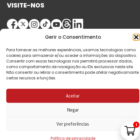
VISITE-NOS
Gerir o Consentimento
Para fornecer as melhores experiências, usamos tecnologias como
cookies para armazenar e/ou aceder a informações do dispositivo.
Consentir com essas tecnologias nos permitirá processar dados,
como comportamento de navegação ou IDs exclusivos neste site.
© Copyright 2026 Saída de Emergência. Todos os
Não consentir ou retirar o consentimento pode afetar negativamante
direitos reservados.
certos recursos e funções.
Aceitar
Negar
Ver preferências
1
Política de privacidade